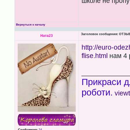
школе не пропу
Вернуться к началу
Заголовок сообщения:
ОТЗЫВЫ
Ната23
http://euro-ode
flise.html
нам 4 
____________
Прикраси д
роботи.
view
Сообщения:
24