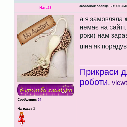
Заголовок сообщения:
ОТЗЫВЫ
Ната23
а я замовляла ж
немає на сайті.
роки( нам зараз
ціна як пораду
____________
Прикраси д
роботи.
view
Сообщения:
24
Награды:
3