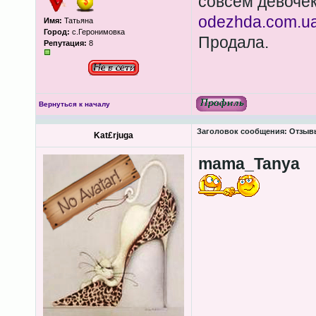
совсем девоче
odezhda.com.ua/
Имя:
Татьяна
Город:
с.Геронимовка
Продала.
Репутация:
8
Вернуться к началу
Заголовок сообщения:
Отзывы
Kat£rjuga
mama_Tanya