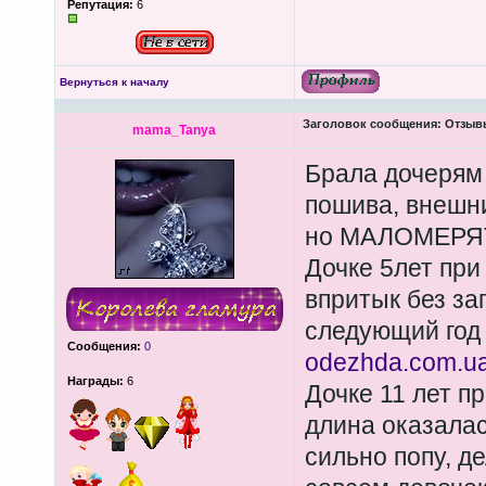
Репутация:
6
Вернуться к началу
Заголовок сообщения:
Отзывы
mama_Tanya
Брала дочерям 
пошива, внешни
но МАЛОМЕРЯТ 
Дочке 5лет при
впритык без за
следующий год
Сообщения:
0
odezhda.com.ua/
Награды:
6
Дочке 11 лет п
длина оказалас
сильно попу, д