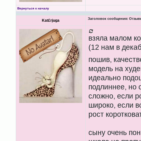
Вернуться к началу
Заголовок сообщения:
Отзывы
Kat£rjuga
взяла малом ко
(12 нам в декаб
пошив, качест
модель на худе
идеально подош
подлиннее, но 
сложно, если р
широко, если в
рост коротковат
сыну очень пон