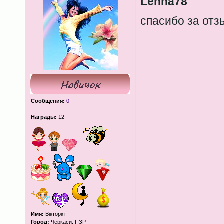
Lenna78
спасибо за от
Сообщения:
0
Награды:
12
Имя:
Вікторія
Город:
Черкаси, ПЗР