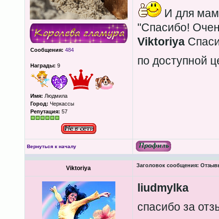
И для мам
"Спасибо! Очен
Viktoriya
Спаси
Сообщения:
484
по доступной ц
Награды:
9
Имя:
Людмила
Город:
Черкассы
Репутация:
57
Вернуться к началу
Заголовок сообщения:
Отзывы
Viktoriya
liudmylka
спасибо за от