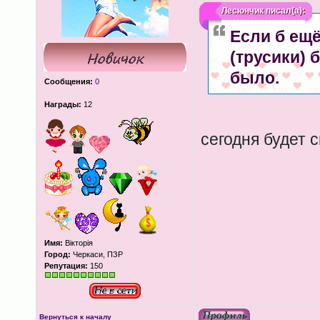
Лесюнчик
писал(а):
Если б ещё
(трусики) 
было.
Сообщения:
0
Награды:
12
сегодня будет 
Имя:
Вікторія
Город:
Черкаси, ПЗР
Репутация:
150
Вернуться к началу