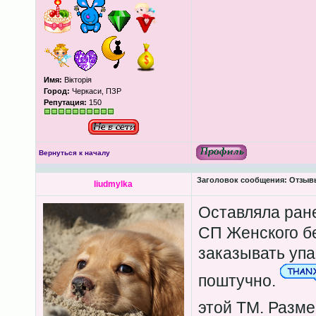
Имя:
Вікторія
Город:
Черкаси, ПЗР
Репутация:
150
Вернуться к началу
Заголовок сообщения:
Отзывы
liudmylka
Оставляла ран
СП Женского бе
заказывать упа
поштучно.
этой ТМ. Разме