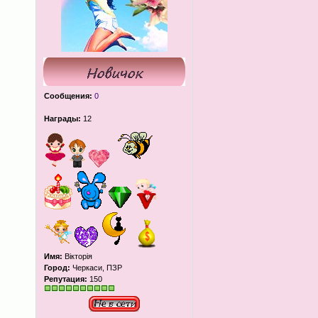
Сообщения:
0
Награды:
12
Имя:
Вікторія
Город:
Черкаси, ПЗР
Репутация:
150