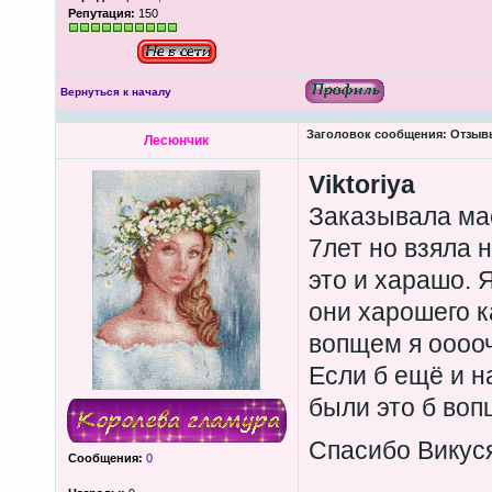
Репутация:
150
Вернуться к началу
Заголовок сообщения:
Отзывы
Лесюнчик
Viktoriya
Заказывала мае
7лет но взяла 
это и харашо. 
они харошего к
вопщем я ооооч
Если б ещё и н
были это б во
Спасибо Викус
Сообщения:
0