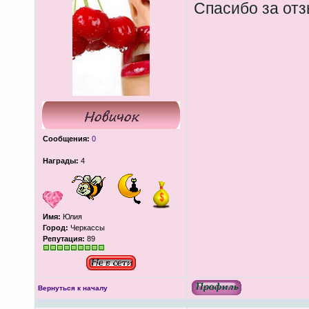
Спасибо за от
Сообщения:
0
Награды:
4
Имя:
Юлия
Город:
Черкассы
Репутация:
89
Вернуться к началу