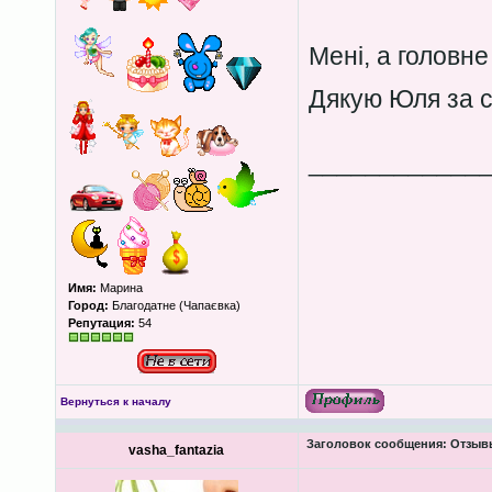
Мені, а головн
Дякую Юля за сп
____________
Имя:
Марина
Город:
Благодатне (Чапаєвка)
Репутация:
54
Вернуться к началу
Заголовок сообщения:
Отзывы
vasha_fantazia