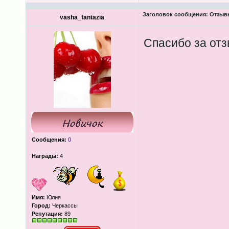
Заголовок сообщения:
Отзывы
vasha_fantazia
Спасибо за от
Сообщения:
0
Награды:
4
Имя:
Юлия
Город:
Черкассы
Репутация:
89