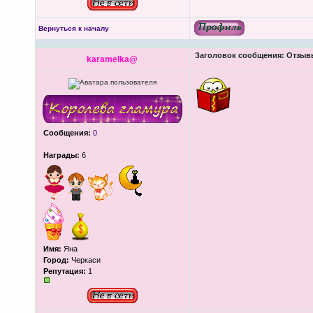
Вернуться к началу
Заголовок сообщения:
Отзывы
karamelka@
Сообщения:
0
Награды:
6
Имя:
Яна
Город:
Черкаси
Репутация:
1