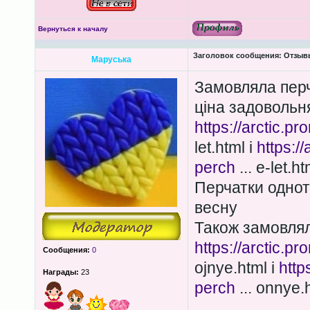
Вернуться к началу
Заголовок сообщения:
Отзывы
Маруська
Замовляла перча
ціна задовольн
https://arctic.
let.html і
https:/
perch
... e-let.ht
Перчатки одното
весну
Також замовля
https://arctic.
Сообщения:
0
ojnye.html і
http
Награды:
23
perch
... onnye.