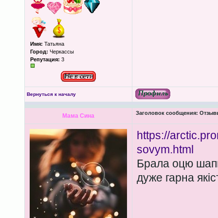
Имя:
Татьяна
Город:
Черкассы
Репутация:
3
Вернуться к началу
Заголовок сообщения:
Отзывы
Мама Сина
https://arctic.p
sovym.html
Брала оцю шапк
дуже гарна якіс