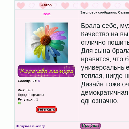
Автор
Заголовок сообщения:
Отзывы
Tosia
Брала себе, му
Качество на вы
отлично пошиты
Для сына брал
нравится, что 
универсальные,
теплая, нигде н
Сообщения:
0
Дизайн тоже оч
Имя:
Таня
демократичная
Город:
Черкассы
однозначно.
Репутация:
1
Вернуться к началу