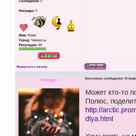
Сообщения:
0
Награды:
4
Имя:
Юлия
Город:
Черкассы
Репутация:
89
Вернуться к началу
Заголовок сообщения:
Отзывы
Prettygirl
Может кто-то п
Полюс, подели
http://arctic.pr
dlya.html