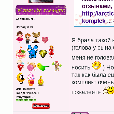
отзывами,
http://arct
Сообщения:
0
komplek
...
Награды:
19
Я брала такой 
(голова у сына 
меня не голов
носить
) Но
так как была е
комплект очень
Имя:
Виолетта
пожалеете
Город:
Черкассы
Репутация:
73