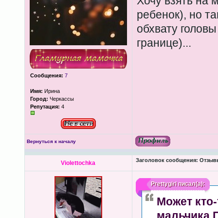
Хочу взять на 
ребенок), но та
обхвату головы
границе)...
Сообщения:
7
Имя:
Ирина
Город:
Черкассы
Репутация:
4
Вернуться к началу
Заголовок сообщения:
Отзывы
Violettochka
Prettygirl
писал(а):
Может кто-
мальчика 