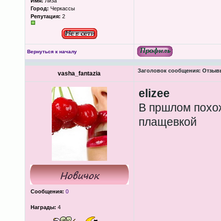
Имя:
Лиза
Город:
Черкассы
Репутация:
2
Вернуться к началу
Заголовок сообщения:
Отзывы
vasha_fantazia
elizee
В пршлом похож
плащевкой
Сообщения:
0
Награды:
4