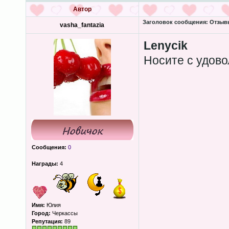
Автор
Заголовок сообщения:
Отзывы
vasha_fantazia
Lenycik
Носите с удово
Сообщения:
0
Награды:
4
Имя:
Юлия
Город:
Черкассы
Репутация:
89