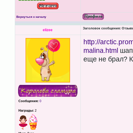
Вернуться к началу
Заголовок сообщения:
Отзывы
elizee
http://arctic.pr
malina.html
шапо
еще не брал? К
Сообщения:
0
Награды:
2