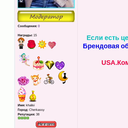
Сообщения:
0
Награды:
15
Если есть це
Брендовая об
USA.Ком
Имя:
khalisi
Город:
Cherkassy
Репутация:
38