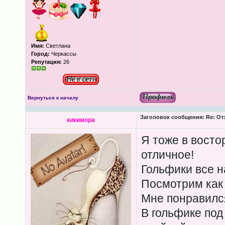
Имя:
Светлана
Город:
Черкассы
Репутация:
26
Вернуться к началу
Заголовок сообщения:
Re: Отз
кикимора
Я тоже в восто
отличное!
Гольфики все н
Посмотрим как 
Мне понравилс
В гольфике по