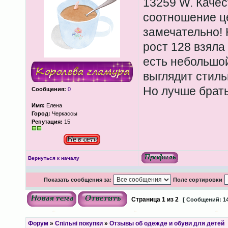
13259 W. Качес
соотношение ц
замечательно! 
рост 128 взяла
есть небольшой
выглядит стиль
Но лучше брать
Сообщения:
0
Имя:
Елена
Город:
Черкассы
Репутация:
15
Вернуться к началу
Показать сообщения за:
Поле сортировки
Страница
1
из
2
[ Сообщений: 14
Форум
»
Спільні покупки
»
Отзывы об одежде и обуви для детей