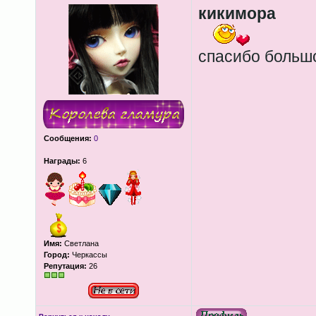
кикимора
спасибо большо
Сообщения:
0
Награды:
6
Имя:
Светлана
Город:
Черкассы
Репутация:
26