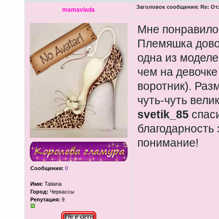
Заголовок сообщения:
Re: Отз
mamavlada
Мне понравилос
Племяшка дово
одна из моделе
чем на девочке
воротник). Раз
чуть-чуть велик
svetik_85
спаси
благодарность 
понимание!
Сообщения:
0
Имя:
Tatiana
Город:
Черкассы
Репутация:
9