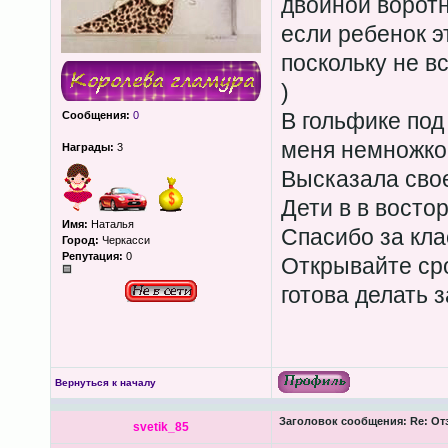
двойной ворот
если ребенок э
поскольку не в
)
В гольфике под
Сообщения:
0
меня немножко
Награды:
3
Высказала свое
Дети в в востор
Имя:
Наталья
Спасибо за кла
Город:
Черкасси
Репутация:
0
Открывайте ср
готова делать 
Вернуться к началу
Заголовок сообщения:
Re: Отз
svetik_85