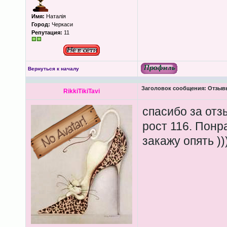
Имя:
Наталія
Город:
Черкаси
Репутация:
11
Вернуться к началу
Заголовок сообщения:
Отзывы 
RikkiTikiTavi
спасибо за отз
рост 116. Понр
закажу опять ))