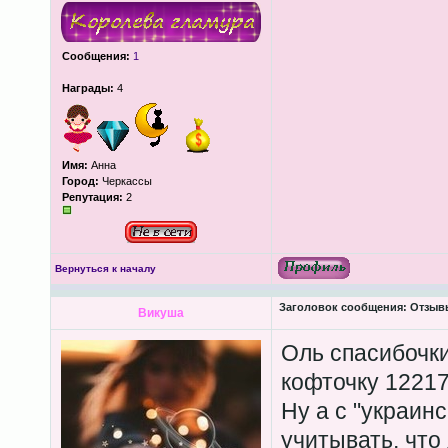
Сообщения:
1
Награды:
4
Имя:
Анна
Город:
Черкассы
Репутация:
2
Вернуться к началу
Заголовок сообщения:
Отзывы 
Викуша
Оль спасибочки
кофточку 12217
Ну а с "украин
учитывать, что 