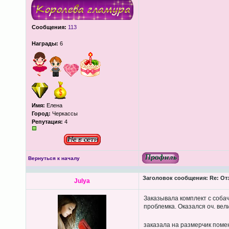
Сообщения:
113
Награды:
6
Имя:
Елена
Город:
Черкассы
Репутация:
4
Вернуться к началу
Заголовок сообщения:
Re: От
Julya
Заказывала комплект с собачк
проблемка. Оказался оч. вели
заказала на размерчик поме