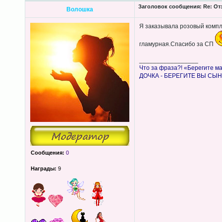
Заголовок сообщения:
Re: От
Волошка
Я заказывала розовый компле
гламурная.Спасибо за СП
_________________
Что за фраза?! «Берегите м
ДОЧКА - БЕРЕГИТЕ ВЫ СЫНО
Сообщения:
0
Награды:
9