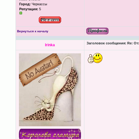
Город:
Черкассы
Репутация:
5
Вернуться к началу
Заголовок сообщения:
Re: От
Irinka