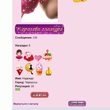
Сообщения:
138
Награды:
8
Имя:
Надежда
Город:
Черкассы
Репутация:
16
Вернуться к началу