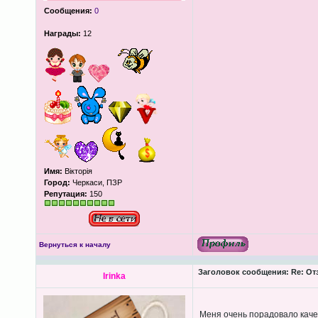
Сообщения:
0
Награды:
12
Имя:
Вікторія
Город:
Черкаси, ПЗР
Репутация:
150
Вернуться к началу
Заголовок сообщения:
Re: От
Irinka
Меня очень порадовало качес