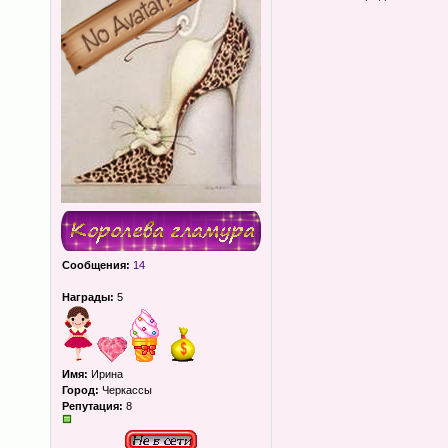
Сообщения:
14
Награды:
5
Имя:
Ирина
Город:
Черкассы
Репутация:
8