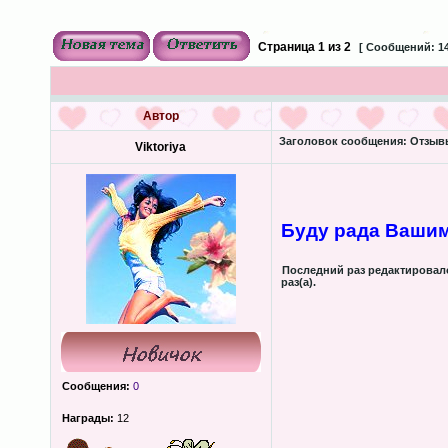
Страница
1
из
2
[ Сообщений: 14
Автор
Заголовок сообщения:
Отзывы
Viktoriya
Буду рада Ваши
Последний раз редактирова
раз(а).
Сообщения:
0
Награды:
12