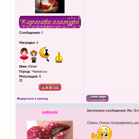
Сообщения:
0
Награды:
4
Имя:
Юлия
Город:
Черкассы
Репутация:
8
Вернуться к началу
Заголовок сообщения:
Re: От
polinezia
Очень Очень понравились,качест