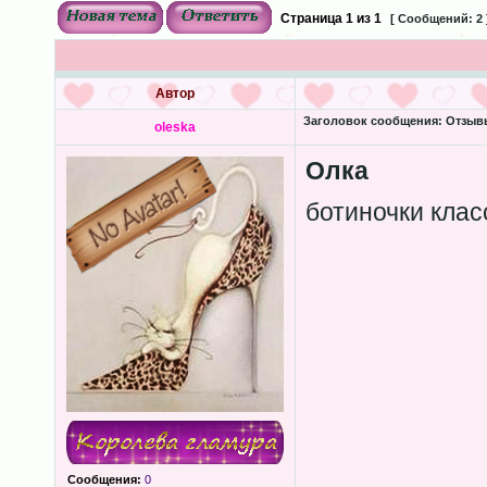
Страница
1
из
1
[ Сообщений: 2 
Автор
Заголовок сообщения:
Отзывы 
oleska
Олка
ботиночки кла
Сообщения:
0