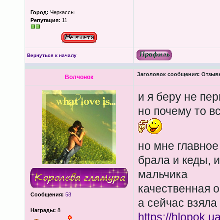
Город:
Черкассы
Репутация:
11
Вернуться к началу
Заголовок сообщения:
Отзывы 
Волчонок
и я беру не пе
но почему то в
но мне главное
брала и кеды, 
мальчика
качественная о
Сообщения:
58
а сейчас взяла
Награды:
8
https://hlopok.u