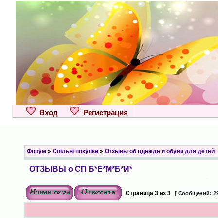
Вход
Регистрация
Форум
»
Спільні покупки
»
Отзывы об одежде и обуви для детей
ОТЗЫВЫ о СП Б*Е*М*Б*И*
Страница
3
из
3
[ Сообщений: 29