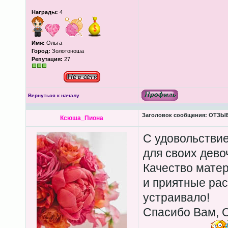
Награды:
4
Имя:
Ольга
Город:
Золотоноша
Репутация:
27
Вернуться к началу
Заголовок сообщения:
ОТЗЫВЫ
Ксюша_Пиона
С удовольствие
для своих девоч
Качество мате
и приятные рас
устраивало!
Спасибо Вам, О