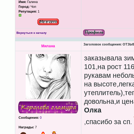
Имя:
Галина
Город:
Чоп
Репутация:
1
Вернуться к началу
Заголовок сообщения:
ОТЗЫВЫ
Милана
заказывала зим
101,на рост 11
рукавам неболь
на высоте,легк
утеплитель),те
довольна,и цен
Олка
Сообщения:
0
,спасибо за сп.
Награды:
7