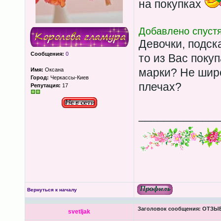
на покупках
Добавлено спустя
Девочки, подск
Сообщения:
0
то из Вас поку
марки? Не широ
Имя:
Оксана
Город:
Черкассы-Киев
плечах?
Репутация:
17
____________
Вернуться к началу
Заголовок сообщения:
ОТЗЫВЫ
svetljak