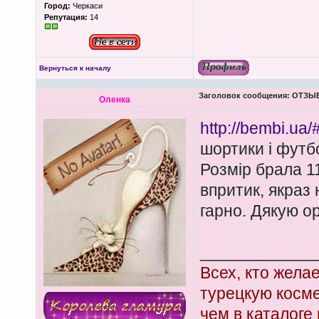
Город:
Черкаси
Репутация:
14
Вернуться к началу
Заголовок сообщения:
ОТЗЫВЫ
Оленка
http://bembi.ua/
шортики і футбо
Розмір брала 11
впритик, якраз 
гарно. Дякую ор
____________
Всех, кто жела
турецкую косм
чем в каталоге