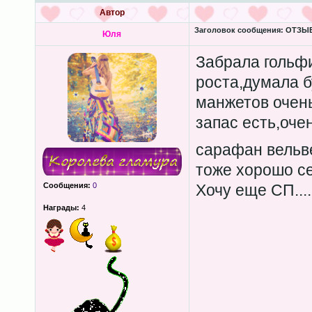
Автор
Заголовок сообщения:
ОТЗЫВЫ
Юля
Забрала гольфи
роста,думала б
манжетов очень
запас есть,оче
сарафан вельве
тоже хорошо се
Сообщения:
0
Хочу еще СП....
Награды:
4