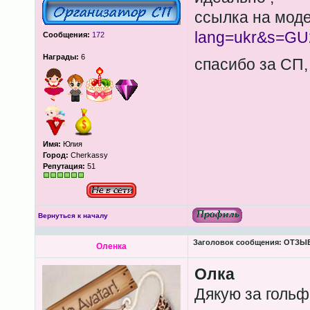
ссылка на мод
lang=ukr&s=GU
Сообщения:
172
Награды:
6
спасибо за СП
Имя:
Юлия
Город:
Cherkassy
Репутация:
51
Вернуться к началу
Заголовок сообщения:
ОТЗЫВЫ
Оленка
Олка
Дякую за гольфи