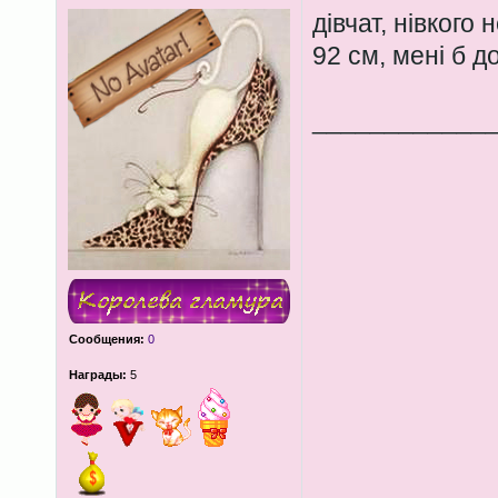
дівчат, нівкого
92 см, мені б 
____________
Сообщения:
0
Награды:
5