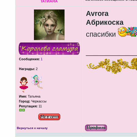
ТАТИАНА
Avrora
Абрикоска
спасибки
____________
Сообщения:
1
Награды:
2
Имя:
Татьяна
Город:
Черкассы
Репутация:
11
Вернуться к началу