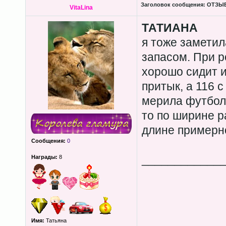
Заголовок сообщения:
ОТЗЫВЫ
VitaLina
ТАТИАНА
я тоже заметила
запасом. При р
хорошо сидит и
притык, а 116 
мерила футболк
то по ширине ра
длине примерно
Сообщения:
0
____________
Награды:
8
Имя:
Татьяна