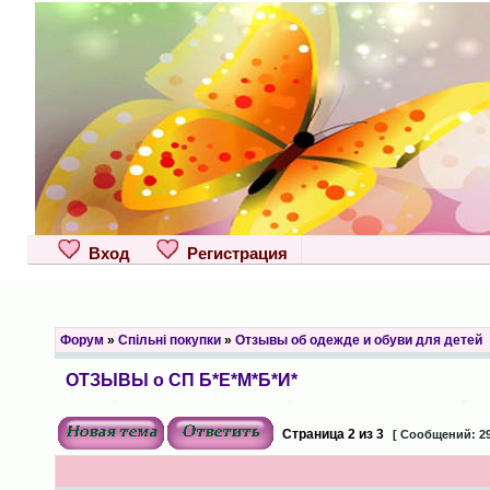
Вход
Регистрация
Форум
»
Спільні покупки
»
Отзывы об одежде и обуви для детей
ОТЗЫВЫ о СП Б*Е*М*Б*И*
Страница
2
из
3
[ Сообщений: 29