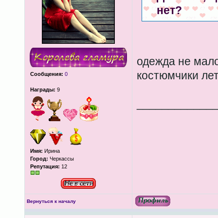
нет?
одежда не мал
костюмчики лет
Сообщения:
0
Награды:
9
____________
Имя:
Ирина
Город:
Черкассы
Репутация:
12
Вернуться к началу