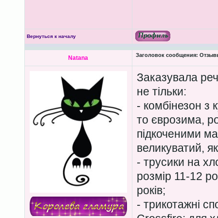
Вернуться к началу
Заголовок сообщения:
Отзывы
Natana
Заказувала речі
не тільки:
- комбінезон з 
то єврозима, ро
підкоченими м
великуватий, як
- трусики на хл
розмір 11-12 ро
років;
- трикотажні с