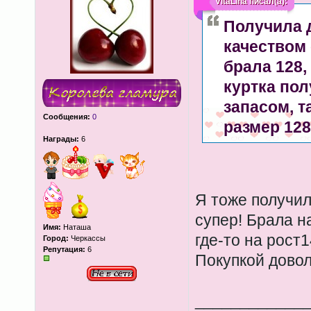
VitaLina
писал(а):
Получила д
качеством 
брала 128,
куртка по
запасом, т
Сообщения:
0
размер 128
Награды:
6
Я тоже получил
супер! Брала н
Имя:
Наташа
где-то на рост1
Город:
Черкассы
Репутация:
6
Покупкой дово
____________