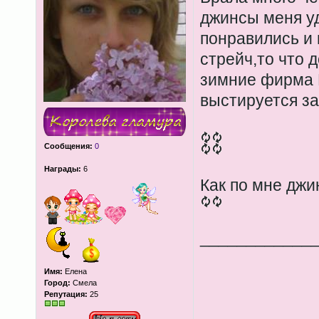
джинсы меня уд
понравились и 
стрейч,то что 
зимние фирма F
выстируется з
Сообщения:
0
Награды:
6
Как по мне дж
____________
Имя:
Елена
Город:
Смела
Репутация:
25