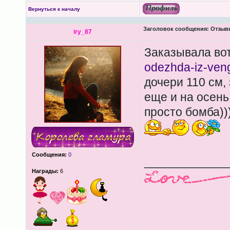
Вернуться к началу
Заголовок сообщения:
Отзывы
iry_87
Заказывала вот
odezhda-iz-vengr
дочери 110 см,
еще и на осень
просто бомба))
Сообщения:
0
____________
Награды:
6