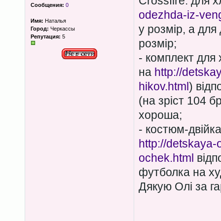
Crossfire: для 
Сообщения:
0
odezhda-iz-vengr
Имя:
Наталья
у розмір, а для
Город:
Черкассы
Репутация:
5
розмір;
- комплект для 
на
http://detska
hikov.html
) відп
(на зріст 104 б
хороша;
- костюм-двійка
http://detskaya-
ochek.html
відп
футболка на ху
Дякую Олі за г