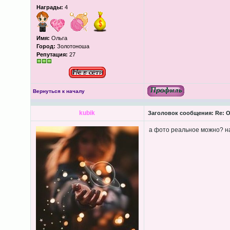
Награды:
4
Имя:
Ольга
Город:
Золотоноша
Репутация:
27
Вернуться к началу
kubik
Заголовок сообщения:
Re: О
а фото реальное можно? н