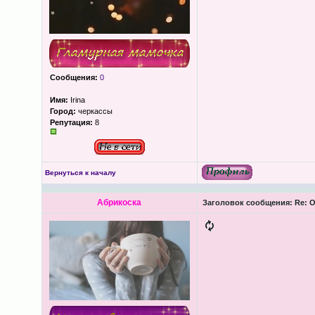
Сообщения:
0
Имя:
Irina
Город:
черкассы
Репутация:
8
Вернуться к началу
Абрикоска
Заголовок сообщения:
Re: О