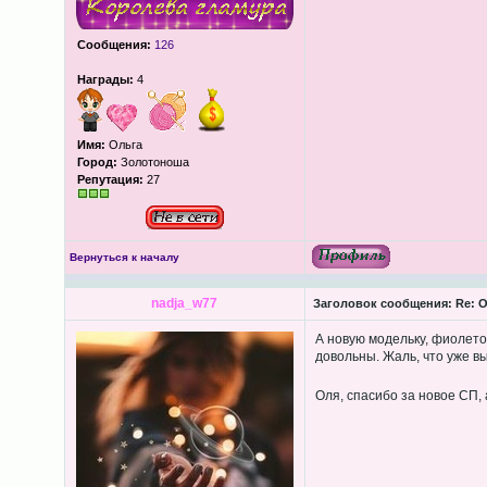
Сообщения:
126
Награды:
4
Имя:
Ольга
Город:
Золотоноша
Репутация:
27
Вернуться к началу
nadja_w77
Заголовок сообщения:
Re: О
А новую модельку, фиолето
довольны. Жаль, что уже вы
Оля, спасибо за новое СП, 