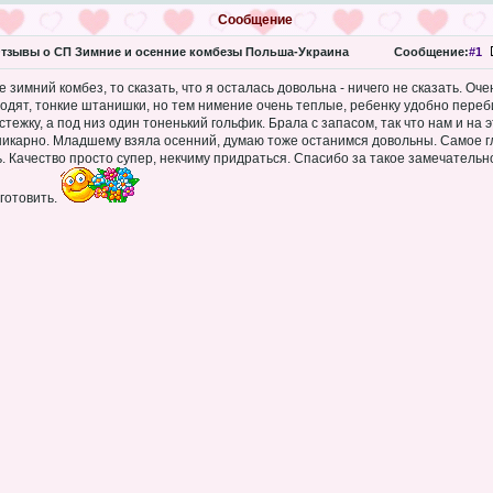
Сообщение
тзывы о СП Зимние и осенние комбезы Польша-Украина
Сообщение:
#1
 зимний комбез, то сказать, что я осталась довольна - ничего не сказать. Оче
одят, тонкие штанишки, но тем нимение очень теплые, ребенку удобно переб
тежку, а под низ один тоненький гольфик. Брала с запасом, так что нам и на э
шикарно. Младшему взяла осенний, думаю тоже останимся довольны. Самое гла
ь. Качество просто супер, некчиму придраться. Спасибо за такое замечатель
готовить.