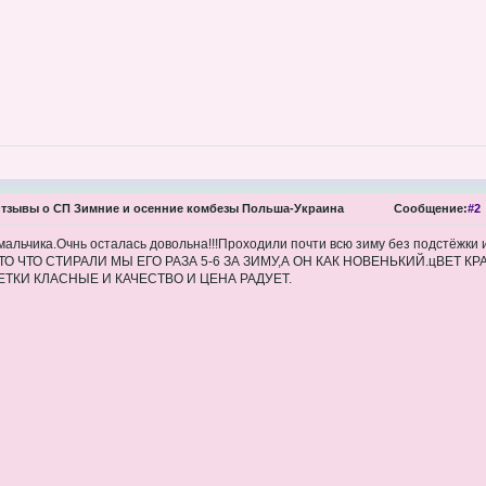
тзывы о СП Зимние и осенние комбезы Польша-Украина
Сообщение:
#2
мальчика.Очнь осталась довольна!!!Проходили почти всю зиму без подстёжки и
то,ТО ЧТО СТИРАЛИ МЫ ЕГО РАЗА 5-6 ЗА ЗИМУ,А ОН КАК НОВЕНЬКИЙ.цВЕТ КР
ТКИ КЛАСНЫЕ И КАЧЕСТВО И ЦЕНА РАДУЕТ.