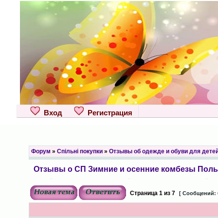
Вход
Регистрация
Форум
»
Спільні покупки
»
Отзывы об одежде и обуви для дете
Отзывы о СП Зимние и осенние комбезы Поль
Страница
1
из
7
[ Сообщений: 