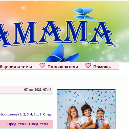
щения и темы
Пользователи
Помощь
07 авг 2026, 07:44
На страницу
1
,
2
,
3
,
4
,
5
...
7
След.
Пред. тема
|
След. тема