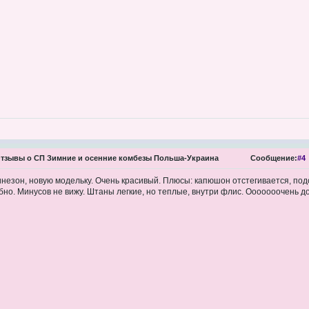
тзывы о СП Зимние и осенние комбезы Польша-Украина
Сообщение:
#4
незон, новую модельку. Очень красивый. Плюсы: капюшон отстегивается, под
бно. Минусов не вижу. Штаны легкие, но теплые, внутри флис. Ооооооочень до