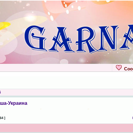
Сооб
й
ша-Украина
64 ]