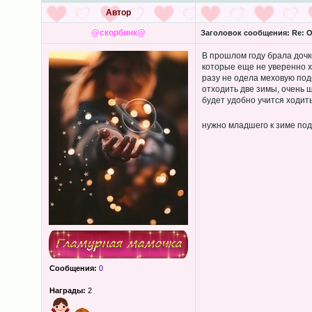
Автор
@скорбинк@
Заголовок сообщения:
Re: О
В прошлом году брала дочке
которые еще не уверенно х
разу не одела меховую подс
отходить две зимы, очень 
будет удобно учится ходит
нужно младшего к зиме под
Сообщения:
0
Награды:
2