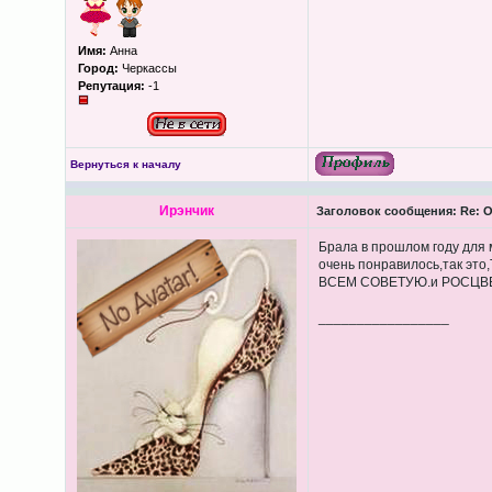
Имя:
Анна
Город:
Черкассы
Репутация:
-1
Вернуться к началу
Ирэнчик
Заголовок сообщения:
Re: О
Брала в прошлом году для 
очень понравилось,так э
ВСЕМ СОВЕТУЮ.и РОСЦВЕ
_________________