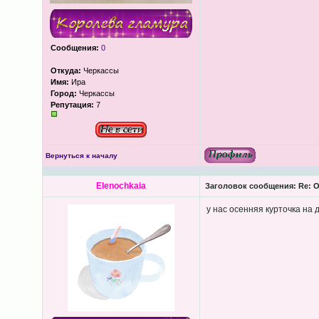
Сообщения:
0
Откуда:
Черкассы
Имя:
Ира
Город:
Черкассы
Репутация:
7
Вернуться к началу
Elenochkaia
Заголовок сообщения:
Re: О
у нас осенняя курточка на 