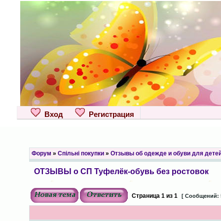
Вход
Регистрация
Форум
»
Спільні покупки
»
Отзывы об одежде и обуви для дете
ОТЗЫВЫ о СП Туфелёк-обувь без ростовок
Страница
1
из
1
[ Сообщений: 