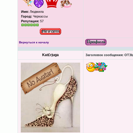
Имя:
Людмила
Город:
Черкассы
Репутация:
57
Вернуться к началу
Kat£rjuga
Заголовок сообщения:
ОТЗЫ