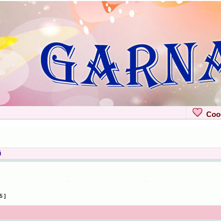
Сооб
й
5 ]