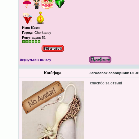
Имя:
Юлия
Город:
Cherkassy
Репутация:
51
Вернуться к началу
Kat£rjuga
Заголовок сообщения:
ОТЗЫ
спасибо за отзыв!