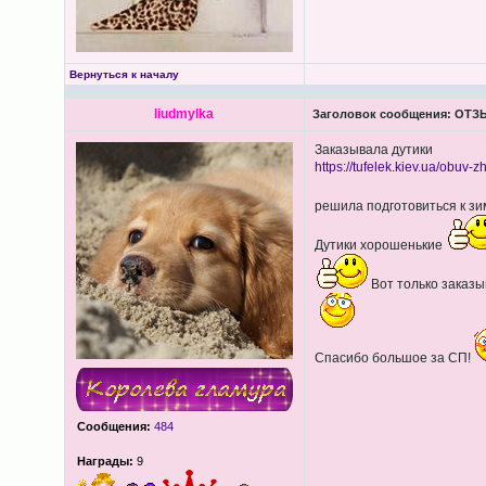
Вернуться к началу
liudmylka
Заголовок сообщения:
ОТЗЫ
Заказывала дутики
https://tufelek.kiev.ua/obuv-z
решила подготовиться к з
Дутики хорошенькие
Вот только заказы
Спасибо большое за СП!
Сообщения:
484
Награды:
9