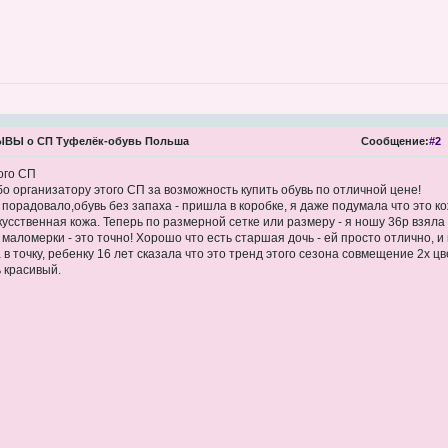
ВЫ о СП Туфелёк-обувь Польша
Сообщение:
#2
ого СП
о организатору этого СП за возможность купить обувь по отличной цене!
порадовало,обувь без запаха - пришла в коробке, я даже подумала что это ко
кусственная кожа. Теперь по размерной сетке или размеру - я ношу 36р взяла 
е маломерки - это точно! Хорошо что есть старшая дочь - ей просто отлично, и 
а в точку, ребенку 16 лет сказала что это тренд этого сезона совмещение 2х ц
 красивый.