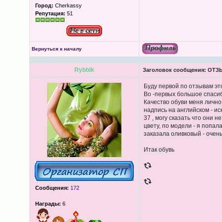
Город:
Cherkassy
Репутация:
51
Вернуться к началу
Rybbik
Заголовок сообщения:
ОТЗЫ
Буду первой по отзывам эт
Во -первых большое спасиб
Качество обуви меня лично 
надпись на английском - ис
37 , могу сказать что они н
цвету, по модели - я попал
заказала оливковый - очень
Итак обувь
Сообщения:
172
Награды:
6