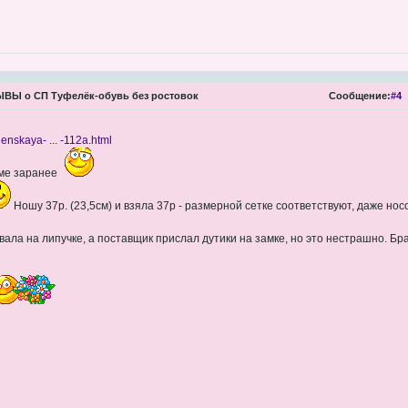
ВЫ о СП Туфелёк-обувь без ростовок
Сообщение:
#4
henskaya- ... -112a.html
име заранее
Ношу 37р. (23,5см) и взяла 37р - размерной сетке соответствуют, даже нос
вала на липучке, а поставщик прислал дутики на замке, но это нестрашно. Б