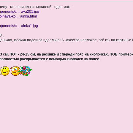
чку - мне пришла с вышивкой - один мак -
mponents/c ... aya201.jpg
olnaya-ko ... ainka.html
mponents/c ... ainka1.jpg
 ,
уденькая, юбочка подошла идеально! А качество неплохое, всё как на картинке 
3 см, ПОТ - 24-25 см, на резинке и спереди пояс на кнопочках, ПОБ примерн
,полностью раскрывается с помощью кнопочек на поясе.