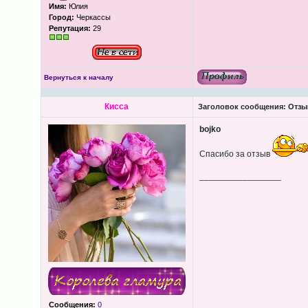
Имя:
Юлия
Город:
Черкассы
Репутация:
29
Вернуться к началу
Кисса
Заголовок сообщения:
Отзыв
bojko
Спасибо за отзыв
_________________
Сообщения:
0