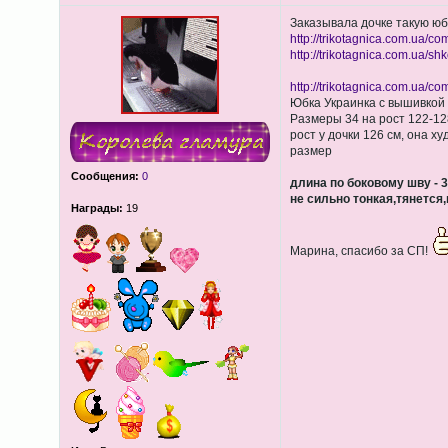
Заказывала дочке такую юбо
http://trikotagnica.com.ua/co
http://trikotagnica.com.ua/shk
http://trikotagnica.com.ua/co
Юбка Украинка с вышивкой
Размеры 34 на рост 122-128
рост у дочки 126 см, она х
размер
Сообщения:
0
длина по боковому шву - 3
не сильно тонкая,тянется
Награды:
19
Марина, спасибо за СП!