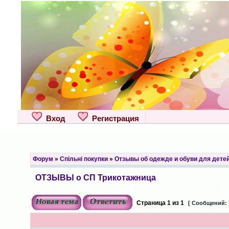
Вход
Регистрация
Форум
»
Спільні покупки
»
Отзывы об одежде и обуви для дете
ОТЗЫВЫ о СП Трикотажница
Страница
1
из
1
[ Сообщений: 