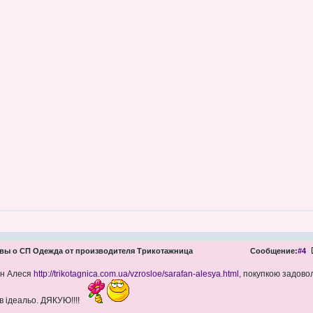
ы о СП Одежда от производителя Трикотажница
Сообщение:
#4
ан Алеся
http://trikotagnica.com.ua/vzrosloe/sarafan-alesya.html
, покупкою задово
ів ідеальо. ДЯКУЮ!!!!