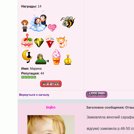
Награды:
14
Имя:
Марина
Репутация:
44
Вернуться к началу
bojko
Заголовок сообщения:
Отзыв
Замовляла жіночий сараф
відгуки) замовила р.48-50 с