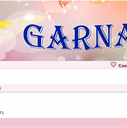
Сооб
й
7 ]